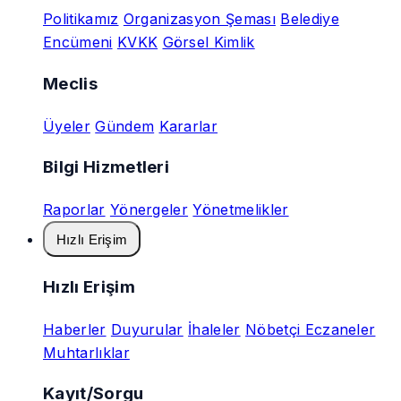
Politikamız
Organizasyon Şeması
Belediye
Encümeni
KVKK
Görsel Kimlik
Meclis
Üyeler
Gündem
Kararlar
Bilgi Hizmetleri
Raporlar
Yönergeler
Yönetmelikler
Hızlı Erişim
Hızlı Erişim
Haberler
Duyurular
İhaleler
Nöbetçi Eczaneler
Muhtarlıklar
Kayıt/Sorgu