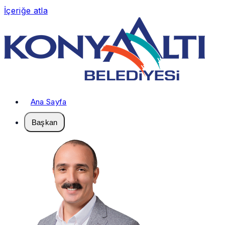
İçeriğe atla
Ana Sayfa
Başkan