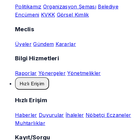
Politikamız
Organizasyon Şeması
Belediye
Encümeni
KVKK
Görsel Kimlik
Meclis
Üyeler
Gündem
Kararlar
Bilgi Hizmetleri
Raporlar
Yönergeler
Yönetmelikler
Hızlı Erişim
Hızlı Erişim
Haberler
Duyurular
İhaleler
Nöbetçi Eczaneler
Muhtarlıklar
Kayıt/Sorgu